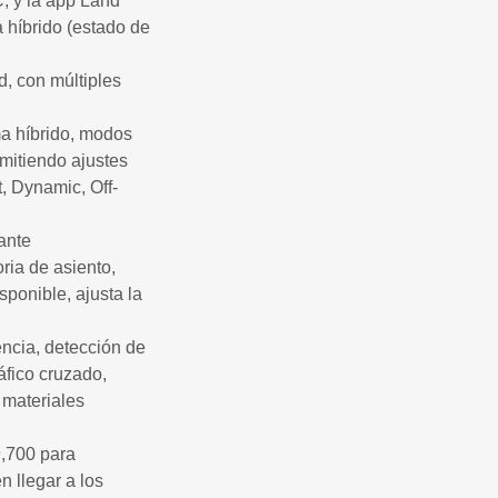
, y la app Land
 híbrido (estado de
d, con múltiples
ma híbrido, modos
rmitiendo ajustes
, Dynamic, Off-
ante
ria de asiento,
sponible, ajusta la
ncia, detección de
áfico cruzado,
 materiales
,700 para
 llegar a los