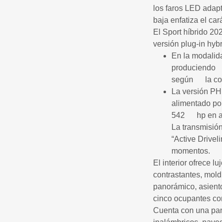
los faros LED adap
baja enfatiza el car
El Sport híbrido 20
versión plug-in hyb
En la modalida
produciendo 
según la con
La versión PH
alimentado p
542 hp en al
La transmisió
“Active Drivel
momentos.
El interior ofrece 
contrastantes, mold
panorámico, asiento
cinco ocupantes con
Cuenta con una pan