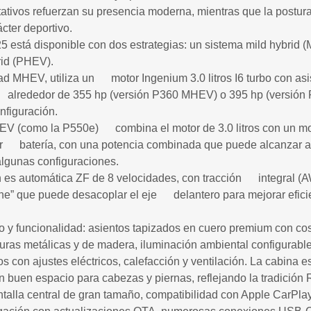
tativos refuerzan su presencia moderna, mientras que la postur
ácter deportivo.
25 está disponible con dos estrategias: un sistema mild hybrid
rid (PHEV).
d MHEV, utiliza un motor Ingenium 3.0 litros I6 turbo con asis
alrededor de 355 hp (versión P360 MHEV) o 395 hp (versió
figuración.
EV (como la P550e) combina el motor de 3.0 litros con un mot
or batería, con una potencia combinada que puede alcanzar
gunas configuraciones.
n es automática ZF de 8 velocidades, con tracción integral (
ine” que puede desacoplar el eje delantero para mejorar eficie
lujo y funcionalidad: asientos tapizados en cuero premium con co
uras metálicas y de madera, iluminación ambiental configurable
s con ajustes eléctricos, calefacción y ventilación. La cabina 
 buen espacio para cabezas y piernas, reflejando la tradición
talla central de gran tamaño, compatibilidad con Apple CarPla