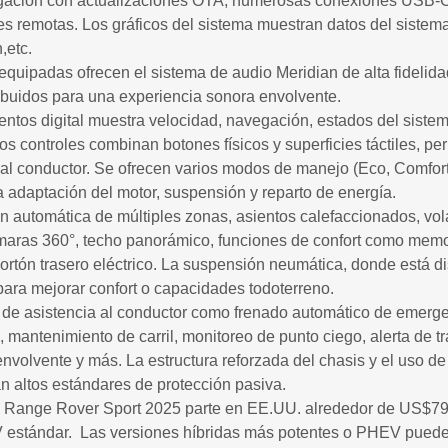
gación con actualizaciones OTA, numerosas conexiones USB-C
s remotas. Los gráficos del sistema muestran datos del sistema
,etc.
quipadas ofrecen el sistema de audio Meridian de alta fidelida
ribuidos para una experiencia sonora envolvente.
entos digital muestra velocidad, navegación, estados del siste
s controles combinan botones físicos y superficies táctiles, pe
r al conductor. Se ofrecen varios modos de manejo (Eco, Comfort
a adaptación del motor, suspensión y reparto de energía.
n automática de múltiples zonas, asientos calefaccionados, vol
maras 360°, techo panorámico, funciones de confort como memo
portón trasero eléctrico. La suspensión neumática, donde está di
 para mejorar confort o capacidades todoterreno.
s de asistencia al conductor como frenado automático de emerge
, mantenimiento de carril, monitoreo de punto ciego, alerta de tr
nvolvente y más. La estructura reforzada del chasis y el uso de
 altos estándares de protección pasiva.
l Range Rover Sport 2025 parte en EE.UU. alrededor de US$79
estándar. Las versiones híbridas más potentes o PHEV pueden