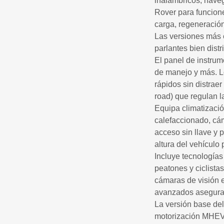
inalámbricos, nave
Rover para funcione
carga, regeneración
Las versiones más e
parlantes bien dist
El panel de instrum
de manejo y más. Lo
rápidos sin distrae
road) que regulan l
Equipa climatizació
calefaccionado, cá
acceso sin llave y 
altura del vehículo
Incluye tecnología
peatones y ciclistas
cámaras de visión e
avanzados aseguran
La versión base de
motorización MHEV 