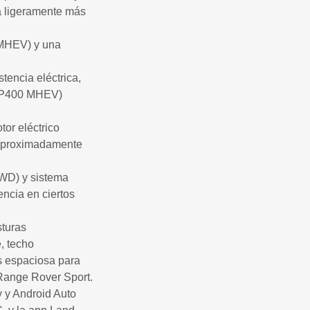
a ligeramente más
 (MHEV) y una
tencia eléctrica,
n P400 MHEV)
or eléctrico
 aproximadamente
AWD) y sistema
ncia en ciertos
sturas
, techo
es espaciosa para
 Range Rover Sport.
y y Android Auto